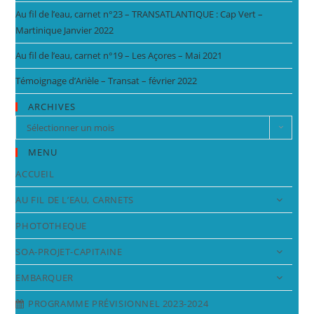
Au fil de l’eau, carnet n°23 – TRANSATLANTIQUE : Cap Vert –
Martinique Janvier 2022
Au fil de l’eau, carnet n°19 – Les Açores – Mai 2021
Témoignage d’Arièle – Transat – février 2022
ARCHIVES
Sélectionner un mois
MENU
ACCUEIL
AU FIL DE L’EAU, CARNETS
PHOTOTHEQUE
SOA-PROJET-CAPITAINE
EMBARQUER
PROGRAMME PRÉVISIONNEL 2023-2024